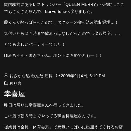
関内駅前にあるレストランバー「QUEEN-MERRY」へ移動…ここ
でもさんざん飲んで、BarFortuneへ戻りました。
藤くんが酔っぱらったので、タクシーの突っ込み強制退場…！
気付いたら２４時まで飲みっぱなしだったので…僕も帰宅。。。
とても楽しいパーティーでした！
ゆみちゃん・まきちゃん。ホントにおめでとぉー！！
おさかな処 わんだ 店長
2009年9月4日, 6:19 PM
独り言
幸喜屋
昨日は帰りに幸喜屋さんへ行ってきました。
この店は朝５時までやってる韓国料理屋さんです。
従業員は全員「体育会系」で元気いっぱいに出迎えてくれるお店