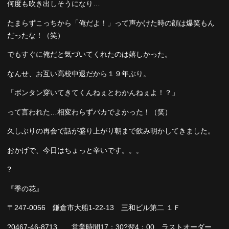
何度も吹き出しそうになり…
たまらずこっちから「俺だよ！」って声かけた時の顔は爆笑もん
だったな！（笑）
でもすぐに俺だと気づいてくれたのは嬉しかった。
なんせ、お互い高校中退だから１９年ぶり。
「ボンタン穿いてきてくんねぇとわかんねぇよ！？」
って言われた…相変わらずバカでよかった！（笑）
久しぶりの再会で話が盛り上がり朝まで飲み明かしてきました。
おかげで、今日はちょっと辛いです。。。
?
『季の花』
〒247-0056 鎌倉市大船1-22-13 三和ビル第二 １Ｆ
?0467-46-8713 営業時間17：30?翌4：00 ラストオーダー