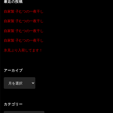
ー
最近の投稿
自家製 子むつの一夜干し
シ
自家製 子むつの一夜干し
ョ
自家製 子むつの一夜干し
ン
自家製 子むつの一夜干し
氷見ぶり入荷してます！
アーカイブ
ア
ー
カ
イ
ブ
カテゴリー