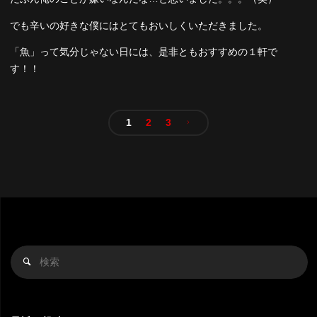
でも辛いの好きな僕にはとてもおいしくいただきました。
「魚」って気分じゃない日には、是非ともおすすめの１軒で
す！！
1
2
3
投
稿
ナ
ビ
検
検
索
索
ゲ
対
象