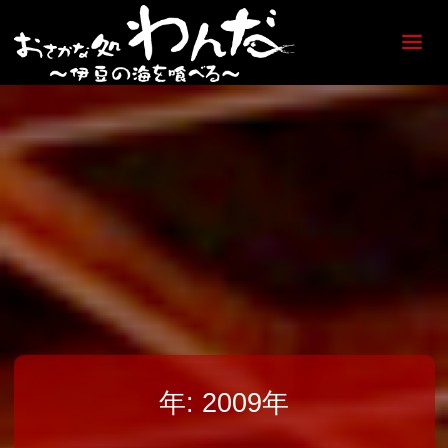
【日
ノ出
町
海鮮
居酒
屋】
おさ
かな
処
わん
だ
年:
2009年