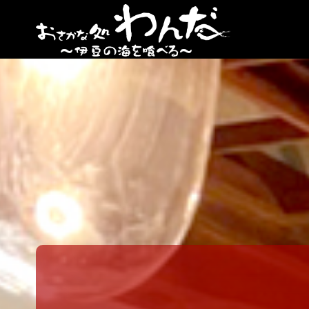
【日
ノ出
町
海鮮
居酒
屋】
おさ
かな
処
わん
だ