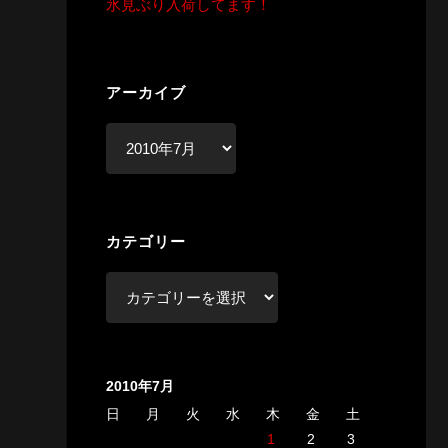
氷見ぶり入荷してます！
アーカイブ
ア
ー
カ
イ
カテゴリー
ブ
カ
テ
ゴ
リ
2010年7月
ー
日
月
火
水
木
金
土
1
2
3