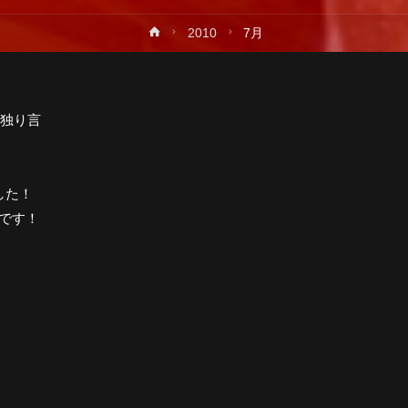
ホ
2010
7月
プ
ー
ム
独り言
した！
日です！