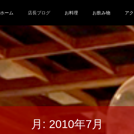
コ
ホーム
店長ブログ
お料理
お飲み物
アク
ン
テ
ン
ツ
へ
ス
キ
月:
2010年7月
ッ