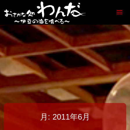
【日
ノ出
町
海鮮
居酒
屋】
おさ
かな
処
わん
だ
月:
2011年6月