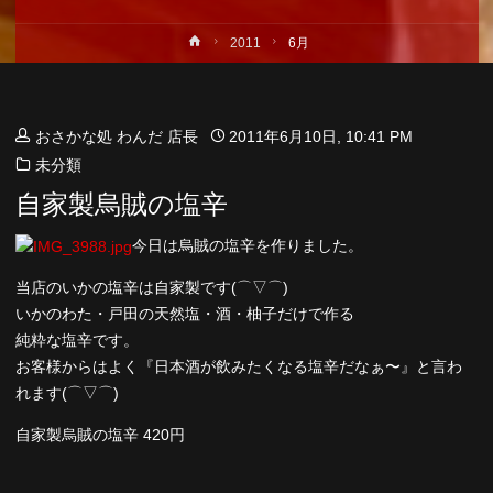
ホ
2011
6月
ー
ム
おさかな処 わんだ 店長
2011年6月10日, 10:41 PM
未分類
自家製烏賊の塩辛
今日は烏賊の塩辛を作りました。
当店のいかの塩辛は自家製です(⌒▽⌒)
いかのわた・戸田の天然塩・酒・柚子だけで作る
純粋な塩辛です。
お客様からはよく『日本酒が飲みたくなる塩辛だなぁ〜』と言わ
れます(⌒▽⌒)
自家製烏賊の塩辛 420円