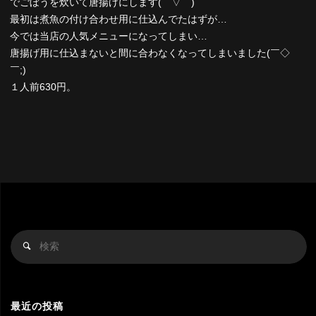
でごぼうを炊いて唐揚げにします(⌒▽⌒)
最初は煮魚の付け合わせ用に仕込んでたはずが…
今では当店の人気メニューになってしまい…
唐揚げ用に仕込まないと間に合わなくなってしまいました(￣◇
￣;)
１人前630円。
検
検
索
索
対
象
最近の投稿