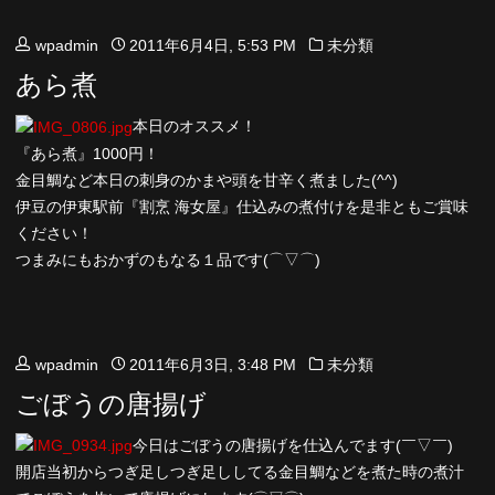
wpadmin
2011年6月4日, 5:53 PM
未分類
あら煮
本日のオススメ！
『あら煮』1000円！
金目鯛など本日の刺身のかまや頭を甘辛く煮ました(^^)
伊豆の伊東駅前『割烹 海女屋』仕込みの煮付けを是非ともご賞味
ください！
つまみにもおかずのもなる１品です(⌒▽⌒)
wpadmin
2011年6月3日, 3:48 PM
未分類
ごぼうの唐揚げ
今日はごぼうの唐揚げを仕込んでます(￣▽￣)
開店当初からつぎ足しつぎ足ししてる金目鯛などを煮た時の煮汁