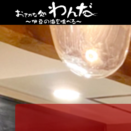
【日
ノ出
町
海鮮
居酒
屋】
おさ
かな
処
わん
だ