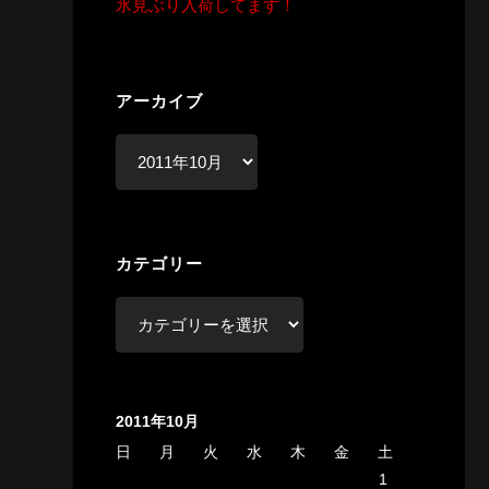
氷見ぶり入荷してます！
アーカイブ
ア
ー
カ
イ
カテゴリー
ブ
カ
テ
ゴ
リ
2011年10月
ー
日
月
火
水
木
金
土
1