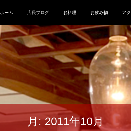
コ
ホーム
店長ブログ
お料理
お飲み物
アク
ン
テ
ン
ツ
へ
ス
キ
月:
2011年10月
ッ