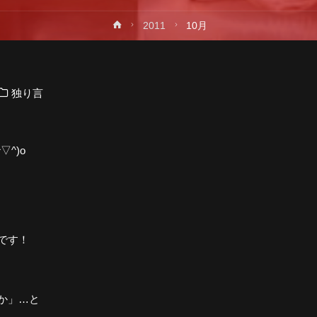
ホ
2011
10月
プ
ー
ム
独り言
^)o
です！
か」…と