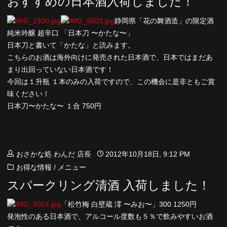
おすすめの日本酒入荷しました！
静岡県「花の舞酒造」の限定酒
純米吟醸 超辛口 「日本刀 〜かたな〜」
日本刀と書いて「かたな」と読みます。
こちらのお酒は海外向けに発売された日本酒で、日本ではまだあ
まり出回っていない日本酒です！
今回は１升瓶 １本のみの入荷ですので、この機会に是非ともご賞
味ください！
日本刀〜かたな〜 １合 750円
おさかな処 わんだ 店長
2012年10月18日, 9:12 PM
お得な情報
/
メニュー
スパークリング清酒 入荷しました！
「松竹梅 白壁蔵 澪 〜みお〜」300 1250円
発泡性のある日本酒で、アルコール度数も５％で飲みやすいお酒