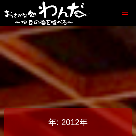
【日
ノ出
町
海鮮
居酒
屋】
おさ
かな
処
わん
だ
年:
2012年