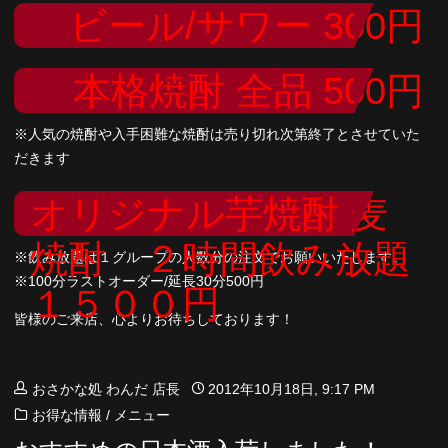
ビール/サワー 300円
本格焼酎 全品 500円
※人気の焼酎や入手困難な焼酎は売り切れ次第終了とさせていた
だきます
オリジナル芋焼酎 麦
焼酎 ２時間飲み放題
※飲み放題は１グループの人数分の注文でお願いいたします。
※100分ラストオーダー/延長30分500円
１５００円
皆様のご来店、心よりお待ちしております！
おさかな処 わんだ 店長
2012年10月18日, 9:17 PM
お得な情報
/
メニュー