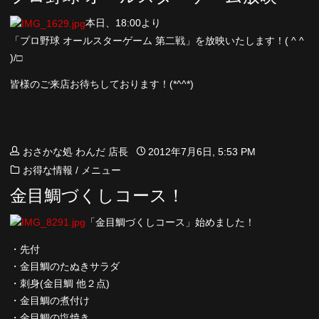
本日、18:00より
「プロ野球 オールスターゲーム 第二戦」を放映いたします！( ^ ^
)/□
皆様のご来店お待ちしております！(*^^*)
おさかな処 わんだ 店長
2012年7月6日, 5:53 PM
お得な情報
/
メニュー
金目鯛づくしコース！
「金目鯛づくしコース」始めました！
・先付
・金目鯛のたぬきサラダ
・刺身(金目鯛 他２点)
・金目鯛の煮付け
・金目鯛の塩焼き