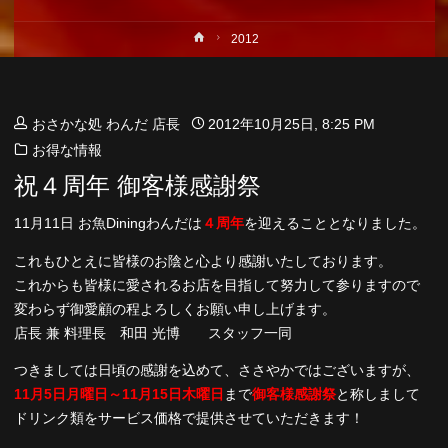
ホ
2012
ー
ム
おさかな処 わんだ 店長
2012年10月25日, 8:25 PM
お得な情報
祝４周年 御客様感謝祭
11月11日 お魚Diningわんだは
４周年
を迎えることとなりました。
これもひとえに皆様のお陰と心より感謝いたしております。
これからも皆様に愛されるお店を目指して努力して参りますので
変わらず御愛顧の程よろしくお願い申し上げます。
店長 兼 料理長 和田 光博 スタッフ一同
つきましては日頃の感謝を込めて、ささやかではございますが、
11月5日月曜日～11月15日木曜日
まで
御客様感謝祭
と称しまして
ドリンク類をサービス価格で提供させていただきます！