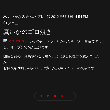
おさかな処 わんだ 店長
2012年6月8日, 4:54 PM
メニュー
真いかのゴロ焼き
いかの身・ゲソ・いかわたをバター醤油で味付け
し、オーブンで焼き上げます
開店当初の「真烏賊のごろ焼き」とは少し調理方を変えました
が…
お値段も780円から680円に変えて人気メニューの復活です！
1
2
3
4
投