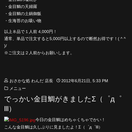
・金目鯛の天婦羅
・金目鯛の土鍋御飯
・生海苔のお吸い物
以上８品で１人前 4,000円！
通常、単品で注文すると5,000円以上するので断然お得です！( ^ ^
)/
※ご注文は２人前からお願いします。
おさかな処 わんだ 店長
2012年6月21日, 5:33 PM
メニュー
でっかい金目鯛がきましたΣ（゜д゜
lll）
今日の金目鯛はめちゃくちゃでかい！
こんな金目鯛は久しぶりに見ましたよ！Σ（゜д゜lll）