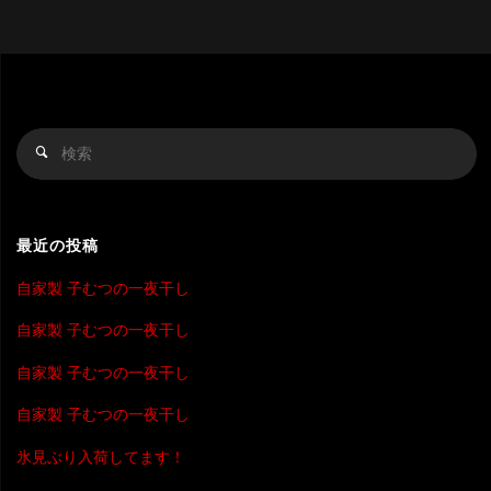
稿
ナ
ビ
検
検
索
索
ゲ
対
象
ー
最近の投稿
自家製 子むつの一夜干し
シ
自家製 子むつの一夜干し
ョ
自家製 子むつの一夜干し
ン
自家製 子むつの一夜干し
氷見ぶり入荷してます！