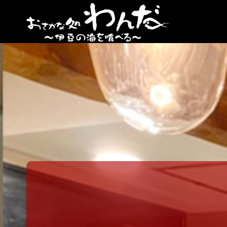
【日
ノ出
町
海鮮
居酒
屋】
おさ
かな
処
わん
だ