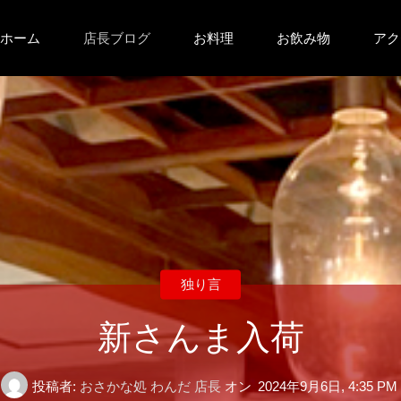
コ
ホーム
店長ブログ
お料理
お飲み物
アク
ン
テ
ン
ツ
へ
独り言
ス
新さんま入荷
キ
投稿者:
おさかな処 わんだ 店長
オン
2024年9月6日, 4:35 PM
ッ