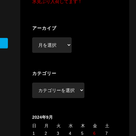
氷見ぶり入荷してます！
アーカイブ
ア
ー
カ
イ
カテゴリー
ブ
カ
テ
ゴ
リ
2024年9月
ー
日
月
火
水
木
金
土
1
2
3
4
5
6
7