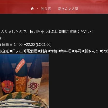
ホ
独り言
新さんま入荷
プ
ー
ム
酒も入りましたので、秋刀魚をつまみに是非ご賞味ください！
す！
) 日曜日 14:00〜22:00 (LO21:00)
送 #日ノ出町居酒屋 #刺身 #海鮮 #魚料理 #寿司 #新さんま #酔