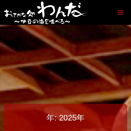
【日
ノ出
町
海鮮
居酒
屋】
おさ
かな
処
わん
だ
年:
2025年