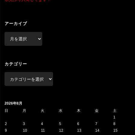
アーカイブ
ア
ー
カ
イ
ブ
カテゴリー
カ
テ
ゴ
リ
2026年8月
ー
日
月
火
水
木
金
土
1
2
3
4
5
6
7
8
9
10
11
12
13
14
15