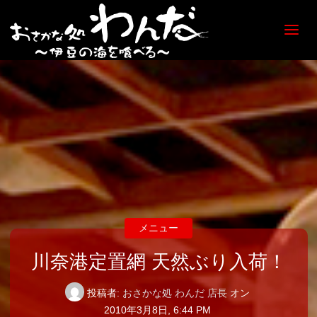
【日
ノ出
町
海鮮
居酒
屋】
おさ
かな
処
わん
だ
メニュー
川奈港定置網 天然ぶり入荷！
投稿者:
おさかな処 わんだ 店長
オン
2010年3月8日, 6:44 PM