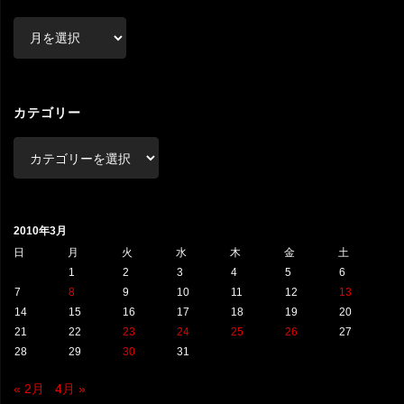
ア
ー
カ
イ
ブ
カテゴリー
カ
テ
ゴ
リ
2010年3月
ー
日
月
火
水
木
金
土
1
2
3
4
5
6
7
8
9
10
11
12
13
14
15
16
17
18
19
20
21
22
23
24
25
26
27
28
29
30
31
« 2月
4月 »