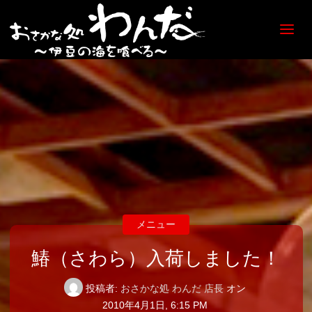
【日
ノ出
町
海鮮
居酒
屋】
おさ
かな
処
わん
だ
メニュー
鰆（さわら）入荷しました！
投稿者:
おさかな処 わんだ 店長
オン
2010年4月1日, 6:15 PM