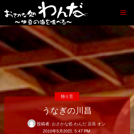
【日
ノ出
町
海鮮
居酒
屋】
おさ
かな
処
わん
だ
独り言
うなぎの川昌
投稿者:
おさかな処 わんだ 店長
オン
2010年5月20日, 5:47 PM