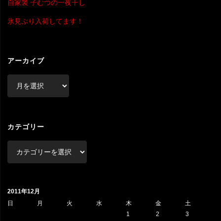
自家製 子むつの一夜干し
氷見ぶり入荷してます！
アーカイブ
ア
ー
カ
イ
ブ
カテゴリー
カ
テ
ゴ
リ
2011年12月
ー
日
月
火
水
木
金
土
1
2
3