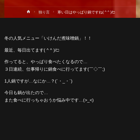
ホ
独り言
寒い日はやっぱり鍋ですね( ^ ^ )/□
ー
ム
冬の人気メニュー「いけんだ煮味噌鍋」！！
最近、毎日出てます( ^ ^ )/□
作ってると、やっぱり食べたくなるので…
３日連続、仕事帰りに鍋食べに行ってます(￣◇￣;)
1人鍋ですが…なにか…？(´・_・`)
今日も鍋が出たので…
また食べに行っちゃおうか悩み中です…(>_<)