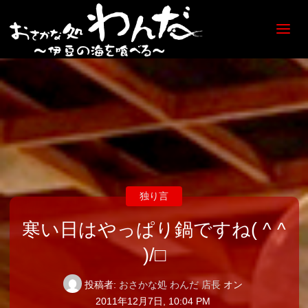
【日
ノ出
町
海鮮
居酒
屋】
おさ
かな
処
わん
だ
独り言
寒い日はやっぱり鍋ですね( ^ ^
)/□
投稿者:
おさかな処 わんだ 店長
オン
2011年12月7日, 10:04 PM