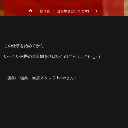
ホ
独り言
金目鯛さばいてます(｀_´)ゞ
ー
ム
この仕事を始めてから…
いったい何匹の金目鯛をさばいたのだろう…？(´･_･`)
（撮影・編集 当店スタッフ haseさん）