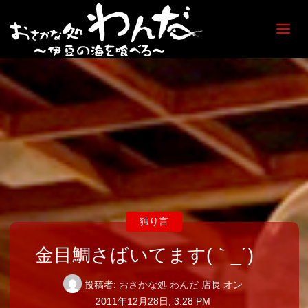
【日
ノ出
町
海鮮
居酒
屋】
おさ
かな
処
わん
だ
独り言
金目鯛さばいてます(｀_´)ゞ
投稿者:
おさかな処 わんだ 店長
オン
2011年12月28日, 3:28 PM