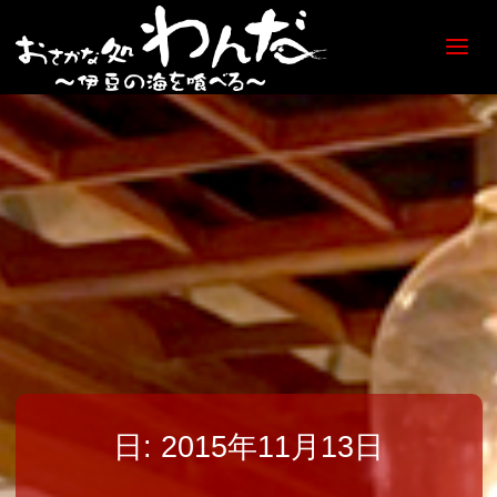
【日
ノ出
町
海鮮
居酒
屋】
おさ
かな
処
わん
だ
日:
2015年11月13日