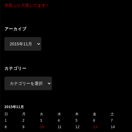
氷見ぶり入荷してます！
アーカイブ
ア
ー
カ
イ
ブ
カテゴリー
カ
テ
ゴ
リ
2015年11月
ー
日
月
火
水
木
金
土
1
2
3
4
5
6
7
8
9
10
11
12
13
14