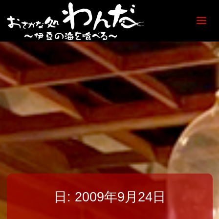
【日
ノ出
町
海鮮
居酒
屋】
おさ
かな
処
わん
だ
日:
2009年9月24日