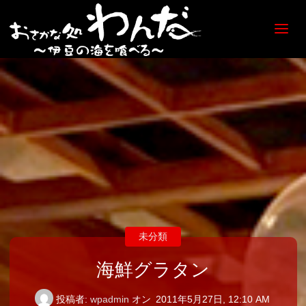
【日
ノ出
町
海鮮
居酒
屋】
おさ
かな
処
わん
だ
未分類
海鮮グラタン
投稿者:
wpadmin
オン
2011年5月27日, 12:10 AM