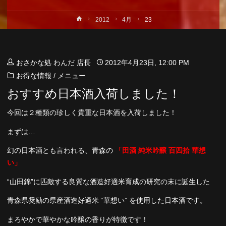
ホ
2012
4月
23
ー
ム
おさかな処 わんだ 店長
2012年4月23日, 12:00 PM
お得な情報
/
メニュー
おすすめ日本酒入荷しました！
今回は２種類の珍しく貴重な日本酒を入荷しました！
まずは…
幻の日本酒とも言われる、青森の
「田酒 純米吟醸 百四拾 華想
い」
“山田錦”に匹敵する良質な酒造好適米育成の研究の末に誕生した
青森県奨励の県産酒造好適米 “華想い” を使用した日本酒です。
まろやかで華やかな吟醸の香りが特徴です！