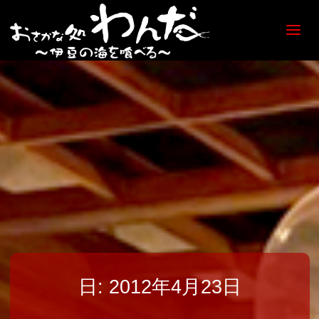
【日
ノ出
町
海鮮
居酒
屋】
おさ
かな
処
わん
だ
日:
2012年4月23日