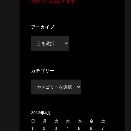
氷見ぶり入荷してます！
アーカイブ
ア
ー
カ
イ
カテゴリー
ブ
カ
テ
ゴ
リ
2012年4月
ー
日
月
火
水
木
金
土
1
2
3
4
5
6
7