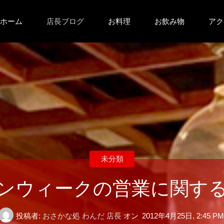
コ
ホーム
店長ブログ
お料理
お飲み物
アク
ン
テ
ン
ツ
へ
未分類
ス
ンウィークの営業に関す
キ
投稿者:
おさかな処 わんだ 店長
オン
2012年4月25日, 2:45 PM
ッ