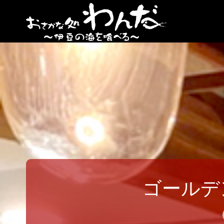
【日
ノ出
町
海鮮
居酒
屋】
おさ
かな
処
わん
だ
ゴールデ