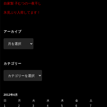
自家製 子むつの一夜干し
氷見ぶり入荷してます！
アーカイブ
ア
ー
カ
イ
ブ
カテゴリー
カ
テ
ゴ
リ
2012年4月
ー
日
月
火
水
木
金
土
1
2
3
4
5
6
7