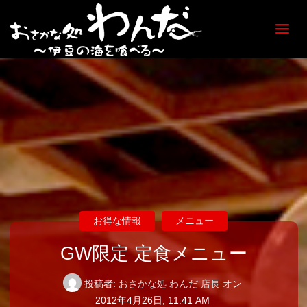
【日
ノ出
町
海鮮
居酒
屋】
おさ
かな
処
わん
だ
お得な情報
メニュー
GW限定 定食メニュー
投稿者:
おさかな処 わんだ 店長
オン
2012年4月26日, 11:41 AM