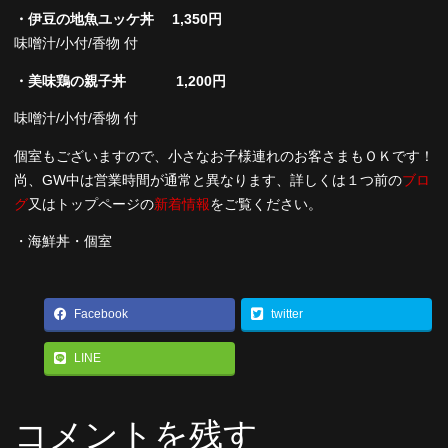
・伊豆の地魚ユッケ丼 1,350円
味噌汁/小付/香物 付
・美味鶏の親子丼 1,20
0円
味噌汁/小付/香物 付
個室もございますので、小さなお子様連れのお客さまもＯＫです！
尚、GW中は営業時間が通常と異なります、詳しくは１つ前の
ブロ
グ
又はトップページの
新着情報
をご覧ください。
・海鮮丼
・個室
Facebook
twitter
LINE
コメントを残す