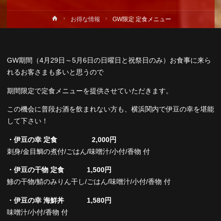
ホ
お得な情報
GW限定 定食メニュー
ー
ム
GW期間（4月29日～5月6日の日曜日と祝祭日のみ）お食事に来ら
れるお客さまも多いと思うので
期間限定で定食メニューを提供させていただきます。
この機会に普段お酒を飲まれない方も、横浜関内で伊豆の幸を堪能
して下さい！
・伊豆の幸 定食 2,000円
刺身/金目鯛の煮付/ごはん/味噌汁/小付/香物 付
・伊豆の干物 定食 1,500円
鯵の干物/鯖のみりん干し/ごはん/味噌汁/小付/香物 付
・伊豆の幸 海鮮丼 1,580円
味噌汁/小付/香物 付