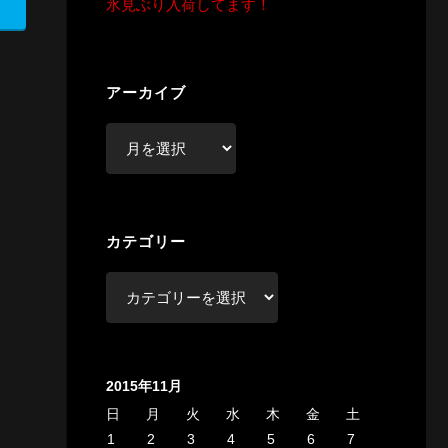
氷見ぶり入荷してます！
アーカイブ
ア
ー
カ
イ
カテゴリー
ブ
カ
テ
ゴ
リ
2015年11月
ー
日
月
火
水
木
金
土
1
2
3
4
5
6
7