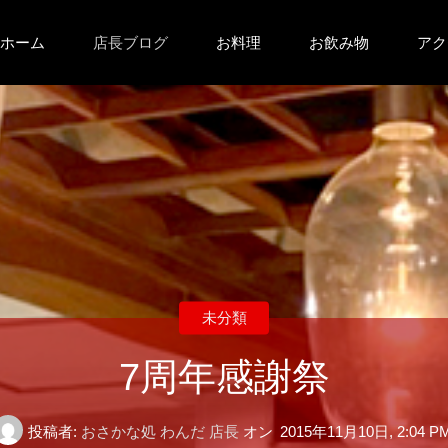
コ
ホーム
店長ブログ
お料理
お飲み物
アク
ン
テ
ン
ツ
へ
未分類
ス
7周年感謝祭
キ
投稿者:
おさかな処 わんだ 店長
オン
2015年11月10日, 2:04 P
ッ