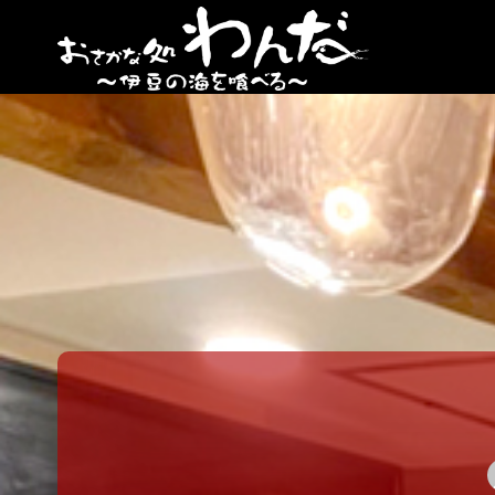
【日
ノ出
町
海鮮
居酒
屋】
おさ
かな
処
わん
だ