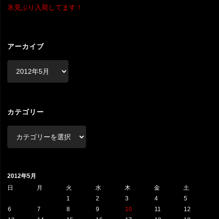
氷見ぶり入荷してます！
アーカイブ
ア
ー
カ
イ
ブ
カテゴリー
カ
テ
ゴ
リ
2012年5月
ー
日
月
火
水
木
金
土
1
2
3
4
5
6
7
8
9
10
11
12