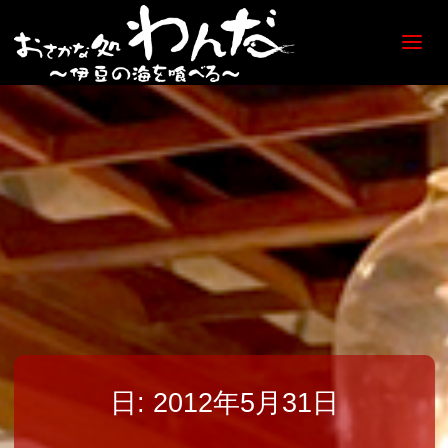
【日
ノ出
町
海鮮
居酒
屋】
おさ
かな
処
わん
だ
日:
2012年5月31日