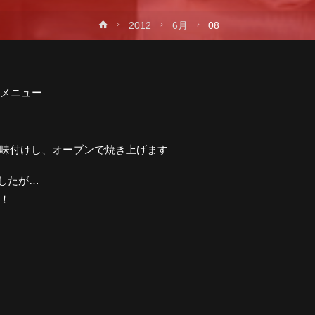
ホ
2012
6月
08
プ
ー
ム
メニュー
味付けし、オーブンで焼き上げます
したが…
！