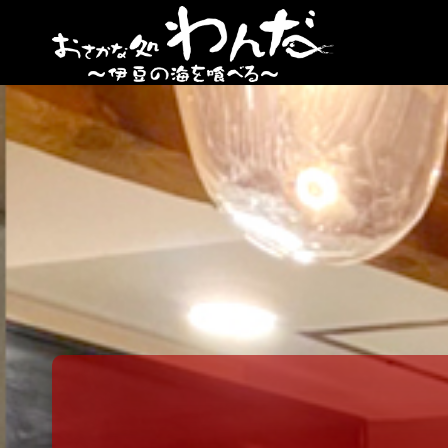
【日
ノ出
町
海鮮
居酒
屋】
おさ
かな
処
わん
だ