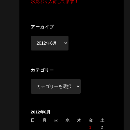
氷見ぶり入荷してます！
アーカイブ
ア
ー
カ
イ
カテゴリー
ブ
カ
テ
ゴ
リ
2012年6月
ー
日
月
火
水
木
金
土
1
2