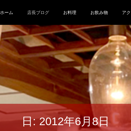
コ
ホーム
店長ブログ
お料理
お飲み物
アク
ン
テ
ン
ツ
へ
ス
キ
日:
2012年6月8日
ッ